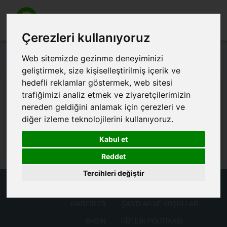
Toggle
navigation
Çerezleri kullanıyoruz
Terimler Sözlüğü
Web sitemizde gezinme deneyiminizi
geliştirmek, size kişiselleştirilmiş içerik ve
hedefli reklamlar göstermek, web sitesi
trafiğimizi analiz etmek ve ziyaretçilerimizin
Belli terimler sık sık Kalabalık, Mikrojoblama, Ticaret
nereden geldiğini anlamak için çerezleri ve
Pazarlaması, Kategori Yönetimi ve Pazarlama sektörlerinde
diğer izleme teknolojilerini kullanıyoruz.
kullanılmaktadır. Burada anlamlarını ayrıntılı olarak
açıklıyoruz
Kabul et
Reddet
Tercihleri değiştir
HABERLER
ŞARTLAR VE KOŞULLAR
BASIN
GIZLILIK POLITIKASI