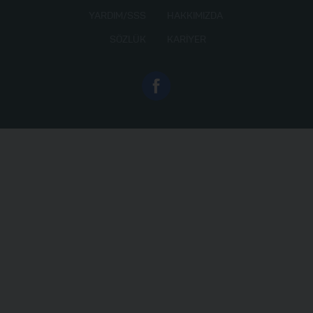
YARDIM/SSS
HAKKIMIZDA
SÖZLÜK
KARIYER