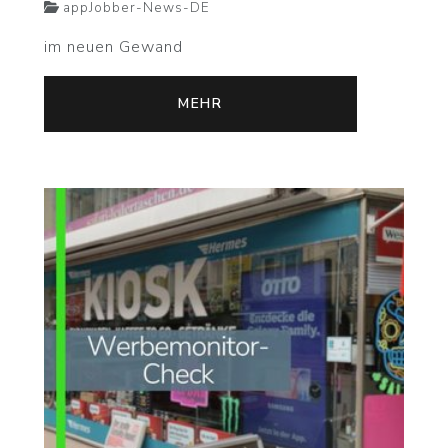
appJobber-News-DE
im neuen Gewand
MEHR